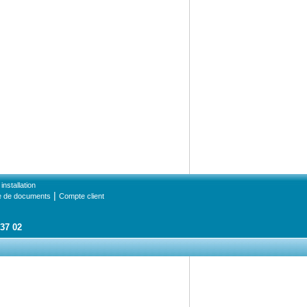
installation
|
e de documents
Compte client
 37 02