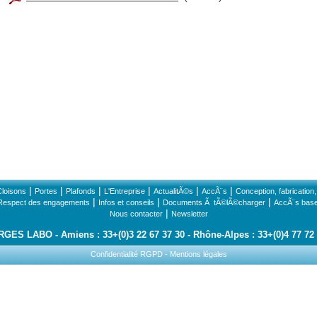
|
|
|
|
|
|
Cloisons
Portes
Plafonds
L'Entreprise
ActualitÃ©s
AccÃ¨s
Conception, fabrication, 
|
|
|
Respect des engagements
Infos et conseils
Documents Ã tÃ©lÃ©charger
AccÃ¨s bas
|
Nous contacter
Newsletter
RGES LABO
Amiens : 33+(0)3 22 67 37 30
Rhône-Alpes : 33+(0)4 77 72
Confidentialité RGPD
-
Mentions légales