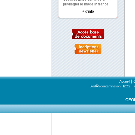
privilégier le made in france.
+ d'info
|
Accueil
|
BiodÃ©contamination H2O2
GEO