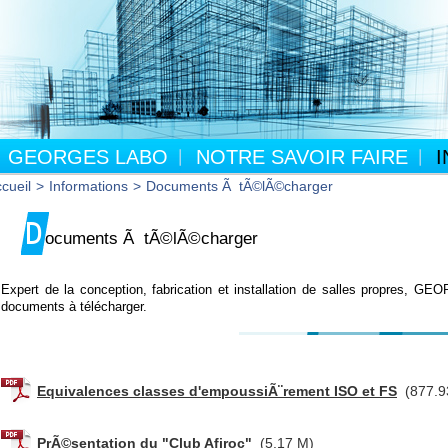
GEORGES LABO
NOTRE SAVOIR FAIRE
cueil
>
Informations
>
Documents Ã tÃ©lÃ©charger
D
ocuments Ã tÃ©lÃ©charger
Expert de la conception, fabrication et installation de salles propres, 
documents à télécharger.
Equivalences classes d'empoussiÃ¨rement ISO et FS
(877.9
PrÃ©sentation du "Club Afiroc"
(5.17 M)