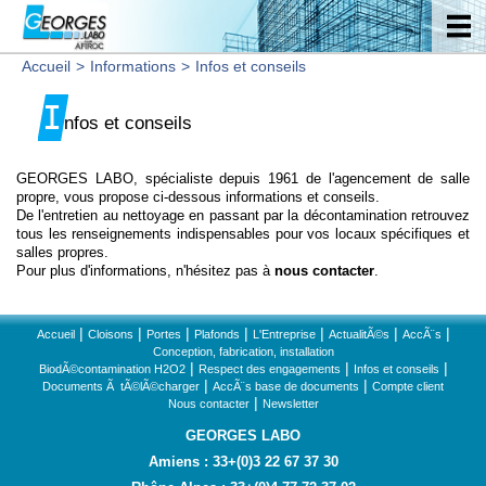
Accueil
>
Informations
>
Infos et conseils
I
nfos et conseils
GEORGES LABO, spécialiste depuis 1961 de l'agencement de salle
propre, vous propose ci-dessous informations et conseils.
De l'entretien au nettoyage en passant par la décontamination retrouvez
tous les renseignements indispensables pour vos locaux spécifiques et
salles propres.
Pour plus d'informations, n'hésitez pas à
nous contacter
.
|
|
|
|
|
|
|
Accueil
Cloisons
Portes
Plafonds
L'Entreprise
ActualitÃ©s
AccÃ¨s
Conception, fabrication, installation
|
|
|
BiodÃ©contamination H2O2
Respect des engagements
Infos et conseils
|
|
Documents Ã tÃ©lÃ©charger
AccÃ¨s base de documents
Compte client
|
Nous contacter
Newsletter
GEORGES LABO
Amiens : 33+(0)3 22 67 37 30