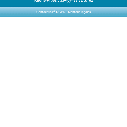
Rhône-Alpes : 33+(0)4 77 72 37 02
Confidentialité RGPD
-
Mentions légales