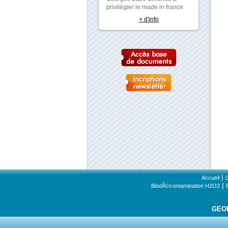
privilégier le made in france.
+ d'info
|
Accueil
|
BiodÃ©contamination H2O2
GEO