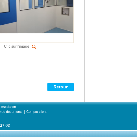
Clic sur l'image
Retour
installation
|
e de documents
Compte client
 37 02