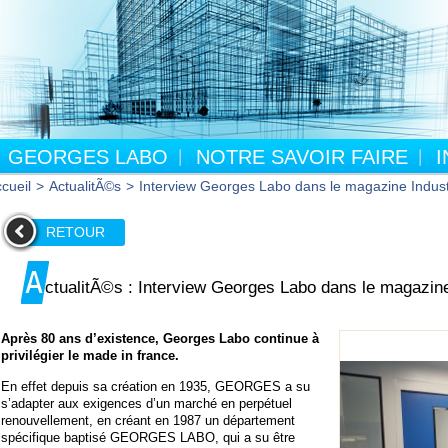
GEORGES LABO
NOTRE SAVOIR FAIRE
cueil
>
ActualitÃ©s
>
Interview Georges Labo dans le magazine Indus
RETOUR
A
ctualitÃ©s :
Interview Georges Labo dans le magazin
Après 80 ans d’existence, Georges Labo continue à
privilégier le made in france.
En effet depuis sa création en 1935, GEORGES a su
s’adapter aux exigences d’un marché en perpétuel
renouvellement, en créant en 1987 un département
spécifique baptisé GEORGES LABO, qui a su être