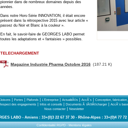
pionnier dans de nombreux domaines depuis des
années.
Dans notre Hors-Série INNOVATION, il était encore
présent dans la rétrospective 2015 avec leur article «
passez du Noir et Blanc à la couleur ».
En fait, le savoir-faire de GEORGES LABO permet
toutes les adaptations et « fantaisies » possibles.
TELECHARGEMENT
Magazine Industrie Pharma Octobre 2016
(187.21 K)
|
|
|
|
|
|
Cloisons
Portes
Plafonds
L'Entreprise
ActualitÃ©s
AccÃ¨s
Conception, fabrication, 
|
|
|
Respect des engagements
Infos et conseils
Documents Ã tÃ©lÃ©charger
AccÃ¨s bas
|
Nous contacter
Newsletter
RGES LABO
Amiens : 33+(0)3 22 67 37 30
Rhône-Alpes : 33+(0)4 77 72
Confidentialité RGPD
-
Mentions légales